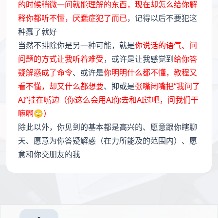
的时候稍微一问就能理解的东西，现在却怎么给你解
释你都听不懂，厌蠢症犯了而已
，记得以后不要犯这
种蠢了就好
当然不排除你是另一种可能，就是
你说话的语气、问
问题的方式让我听着难受
，或许是让我感觉到
给你答
疑解惑成了命令
、或许是
你明明什么都不懂，教程又
看不懂，却又什么都想要
、抑或是
张嘴闭嘴把“我问了
AI”挂在嘴边（你这么会用AI你去和AI过吧，问我们干
嘛啊🙄）
除此以外，你见到的基本都是高兴的、愿意跟你瞎聊
天、愿意为你答疑解惑（在力所能及的范围内）、愿
意和你交朋友的我